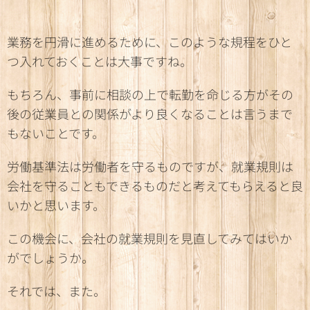
業務を円滑に進めるために、このような規程をひと
つ入れておくことは大事ですね。
もちろん、事前に相談の上で転勤を命じる方がその
後の従業員との関係がより良くなることは言うまで
もないことです。
労働基準法は労働者を守るものですが、就業規則は
会社を守ることもできるものだと考えてもらえると良
いかと思います。
この機会に、会社の就業規則を見直してみてはいか
がでしょうか。
それでは、また。