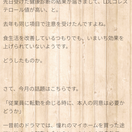
先日受けた健康診断の結果が届きまして、LDLコレス
テロール値が高い、と。
去年も同じ項目で注意を受けたんですよね。
食生活を改善しているつもりでも、いまいち効果を
上げられていないようです。
どうしたものか。
さて、今月の話題はこちらです。
「従業員に転勤を命じる時に、本人の同意は必要か
どうか」
一昔前のドラマでは、憧れのマイホームを買った途