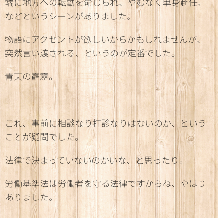
端に地方への転勤を命じられ、やむなく単身赴任、
などというシーンがありました。
物語にアクセントが欲しいからかもしれませんが、
突然言い渡される、というのが定番でした。
青天の霹靂。
これ、事前に相談なり打診なりはないのか、という
ことが疑問でした。
法律で決まっていないのかいな、と思ったり。
労働基準法は労働者を守る法律ですからね、やはり
ありました。