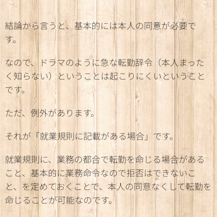
結論から言うと、基本的には本人の同意が必要で
す。
なので、ドラマのように急な転勤辞令（本人まった
く知らない）ということは起こりにくいということ
です。
ただ、例外があります。
それが「就業規則に記載がある場合」です。
就業規則に、業務の都合で転勤を命じる場合がある
こと、基本的に業務命令なので拒否はできないこ
と、を定めておくことで、本人の同意なくして転勤を
命じることが可能なのです。