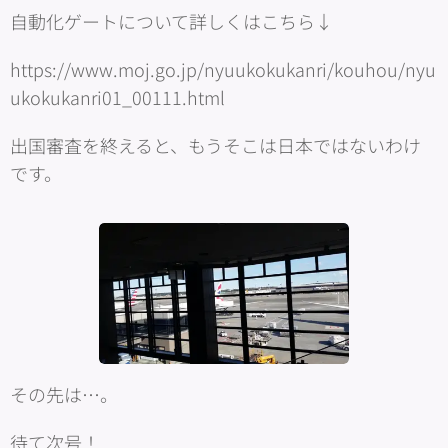
自動化ゲートについて詳しくはこちら↓
https://www.moj.go.jp/nyuukokukanri/kouhou/nyu
ukokukanri01_00111.html
出国審査を終えると、もうそこは日本ではないわけ
です。
その先は…。
待て次号！