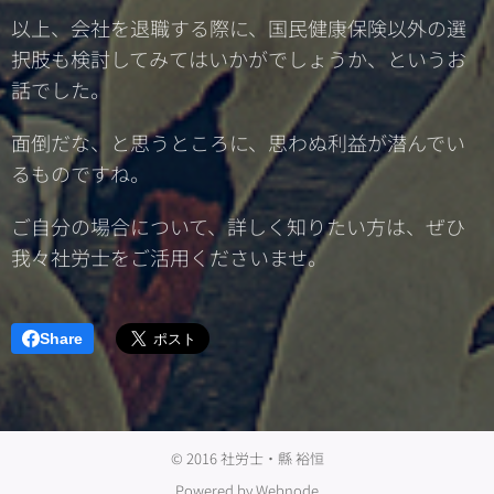
以上、会社を退職する際に、国民健康保険以外の選
択肢も検討してみてはいかがでしょうか、というお
話でした。
面倒だな、と思うところに、思わぬ利益が潜んでい
るものですね。
ご自分の場合について、詳しく知りたい方は、ぜひ
我々社労士をご活用くださいませ。
Share
© 2016 社労士・縣 裕恒
Powered by
Webnode